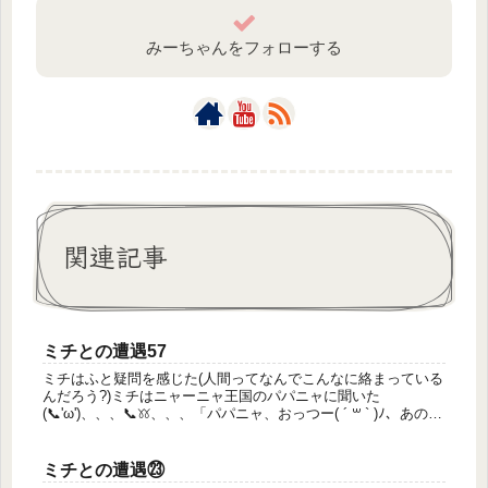
みーちゃんをフォローする
関連記事
ミチとの遭遇57
ミチはふと疑問を感じた(人間ってなんでこんなに絡まっている
んだろう?)ミチはニャーニャ王国のパパニャに聞いた
(📞'ω')、、、📞𖦆、、、「パパニャ、おっつー( ´ ꒳ ` )ﾉ、あのね
人間って脳みそがこんがらがってるんだけどー、これってバ
グ...
ミチとの遭遇㉓