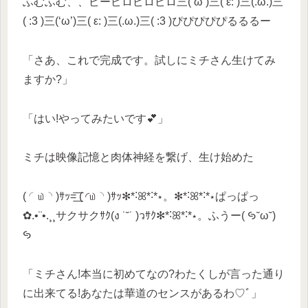
ふむふむ、、ピーピロピロピロ三(‘ω’)三( ε: )三(.ω.)三
( :3 )三(‘ω’)三( ε: )三(.ω.)三( :3 )ぴぴぴぴぴるるるー
「さあ、これで完成です。試しにミチさん生けてみ
ますか?」
「はい!やってみたいです︎💕︎」
ミチは映像記憶と肉体神経を繋げ、生け始めた
( ◜௰◝ )ｻｯ=͟͟͞͞ ‪( ◜௰◝ )ｻｯ✻*˸ꕤ*˸*⋆。✻*˸ꕤ*˸*⋆ぱっぱっ
✿.•¨•.¸¸サクサクｻｸ(ง ˙˘˙ )วｻｸ✻*˸ꕤ*˸*⋆。ふうー( ꚸ˘ω˘)
ꚸ
「ミチさん!本当に初めてなの?わたくしが言った通り
に出来てる!あなたは華道のセンスがあるわ♡ﾞ」