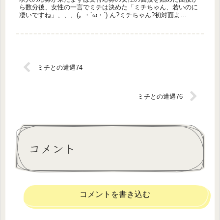
ら数分後、女性の一言でミチは決めた「ミチちゃん、若いのに
凄いですね」、、、(｡ ・`ω・´) ん?ミチちゃん?初対面よ
ね、、、これ仕事の面接よね、、(ダメだこの人、、、一緒にや
っていけ...
ミチとの遭遇74
ミチとの遭遇76
コメント
コメントを書き込む