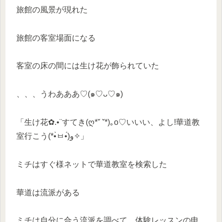
旅館の風景が現れた
旅館の客室場面になる
客室の床の間には生け花が飾られていた
、、、うわあああ♡(๑♡ᴗ♡๑)
「生け花✿.•¨すてき(ღ*ˇ ˇ*)｡o♡いいい、よし!華道教
室行こう(*•̀ㅂ•́)و✧」
ミチはすぐ様ネットで華道教室を検索した
華道は流派がある
ミチは自分に合う流派を調べて、体験レッスンの申