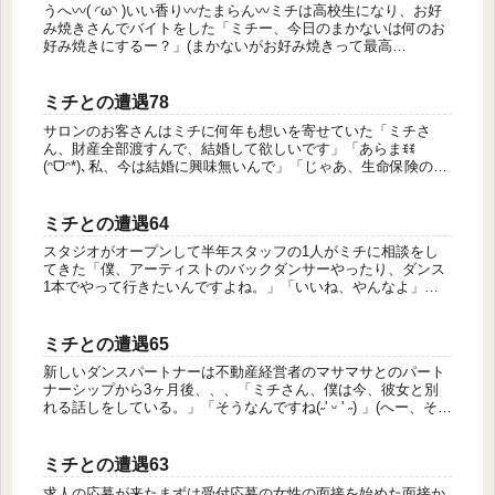
うへ〰️( ◜ω◝ )いい香り〰️たまらん〰️ミチは高校生になり、お好
み焼きさんでバイトをした「ミチー、今日のまかないは何のお
好み焼きにするー？」(まかないがお好み焼きって最高
(∩¯▽¯∩)ᰔᩚｳﾍﾍ)そんなある日、ミチはバイトを無断で休ん...
ミチとの遭遇78
サロンのお客さんはミチに何年も想いを寄せていた「ミチさ
ん、財産全部渡すんで、結婚して欲しいです」「あらまꉂꉂ
(ᵔᗜᵔ*)､私、今は結婚に興味無いんで」「じゃあ、生命保険の受
け取りをミチさんに変えます」「あらまwありがとうございま
すw」「ミチ...
ミチとの遭遇64
スタジオがオープンして半年スタッフの1人がミチに相談をし
てきた「僕、アーティストのバックダンサーやったり、ダンス
1本でやって行きたいんですよね。」「いいね、やんなよ」
「でも、自分のダンスが通用するのか分からないし、、、勇気
がないんです」「あ...
ミチとの遭遇65
新しいダンスパートナーは不動産経営者のマサマサとのパート
ナーシップから3ヶ月後、、、「ミチさん、僕は今、彼女と別
れる話しをしている。」「そうなんですね(˶' ᵕ ' ˶) 」(へー、そう
なんだあ、まあ私に言われても関係ないしい)「別れたら、...
ミチとの遭遇63
求人の応募が来たまずは受付応募の女性の面接を始めた面接か