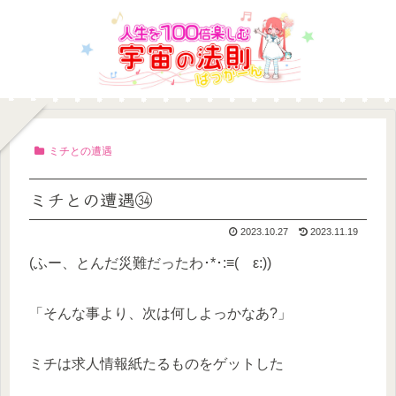
ミチとの遭遇
ミチとの遭遇㉞
2023.10.27
2023.11.19
(ふー、とんだ災難だったわ･*･:≡( ε:))
「そんな事より、次は何しよっかなあ?」
ミチは求人情報紙たるものをゲットした