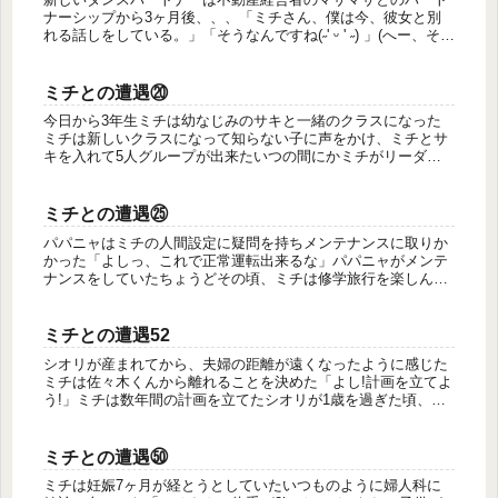
ナーシップから3ヶ月後、、、「ミチさん、僕は今、彼女と別
れる話しをしている。」「そうなんですね(˶' ᵕ ' ˶) 」(へー、そう
なんだあ、まあ私に言われても関係ないしい)「別れたら、...
ミチとの遭遇⑳
今日から3年生ミチは幼なじみのサキと一緒のクラスになった
ミチは新しいクラスになって知らない子に声をかけ、ミチとサ
キを入れて5人グループが出来たいつの間にかミチがリーダー
的存在になっていた裏を返せば単にミチが「ここ行こう、これ
やろう」の言葉に...
ミチとの遭遇㉕
パパニャはミチの人間設定に疑問を持ちメンテナンスに取りか
かった「よしっ、これで正常運転出来るな」パパニャがメンテ
ナンスをしていたちょうどその頃、ミチは修学旅行を楽しんで
いたミチの通う美術.デザイン科の修学旅行はフランスとオラン
ダだった人間に...
ミチとの遭遇52
シオリが産まれてから、夫婦の距離が遠くなったように感じた
ミチは佐々木くんから離れることを決めた「よし!計画を立てよ
う!」ミチは数年間の計画を立てたシオリが1歳を過ぎた頃、
「プロダンサー」になる事を決め、佐々木くんに伝えた「私
ね、プロダンサー...
ミチとの遭遇㊿
ミチは妊娠7ヶ月が経とうとしていたいつものように婦人科に