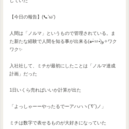
していた
【今日の報告】(📞’ω’)
人間は「ノルマ」というもので管理されている。ま
た新たな経験で人間を知る事が出来る(๑•̀ㅂ•́)و✧ワク
ワク✨️
入社社して、ミチが最初にしたことは「ノルマ達成
計画」だった
1日いくら売ればいいか計算が出た
「よっしゃーーやったるでーアハハヽ(´∇`)ノ」
ミチは数字で表せるものが大好きになっていた