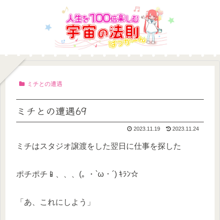
ミチとの遭遇
ミチとの遭遇69
2023.11.19
2023.11.24
ミチはスタジオ譲渡をした翌日に仕事を探した
ポチポチ📱、、、(｡ ・`ω・´) ｷﾗﾝ☆
「あ、これにしよう」