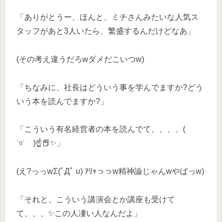
「ありがとうー、ほんと、ミチさんみたいな人気ス
タッフがあと3人いたら、繁盛するんだけどなあ」
(その考え違うだろwダメだこいつw)
「ちなみに、社長はどういう事を学んでますか?どう
いう本を読んでますか?」
「こういう有名経営者の本を読んでて、、、、(
˙▿˙ )☝📕✨」
(え?っっwΣ(ﾟДﾟ υ) ｱﾘｬっっw精神論じゃんwやばっw)
「それと、こういう講演会とか講座も受けて
て、、、✨️この人凄い人なんだよ」