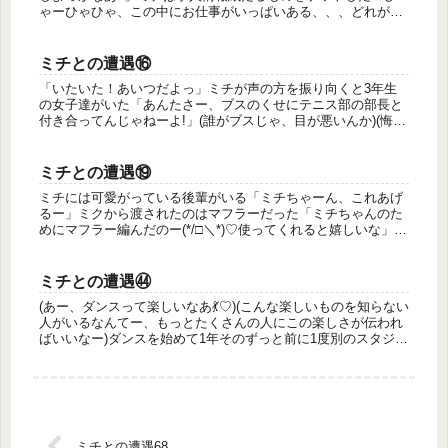
ゃーひゃひゃ、この中にお仕事がいっぱいある、、、どれがい
いかなあ」(おっ((๑✧ꈊ✧๑))、おおおお)ミチは「アパ...
ミチとの遭遇⑯
「いたいた！あいつだよっ」ミチが声の方を振り向くと3年生
の女子達がいた「あんたさー、ブスのくせにテニス部の部長と
付き合ってんじゃねーよ!」(誰がブスじゃ、目が悪いんか)(悔し
かったら奪ってみろっ)ミチはリンダの影響で中身ヤンキーにな
っていた...
ミチとの遭遇⑲
ミチには可愛がっている後輩がいる「ミチちゃーん、これあげ
るー」ミクから渡されたのはマフラーだった「ミチちゃんのた
めにマフラー編んだのー(*/□＼*)♡使ってくれると嬉しいな」
(手編み!すごー!)ミチはマフラーには興味がなかったが、気持ち
が嬉...
ミチとの遭遇㊹
(あー、ダンスって楽しいなあ💃♡)(こんな楽しいものを知らない
人がいるなんてー、もっとたくさんの人にこの楽しさが伝われ
ばいいなー)ダンスを始めて1年そのずっと前に1度別のスタジオ
に通った時は全く楽しくなかった自分にはダンスが向いていな
い、、...
ミチとの遭遇68