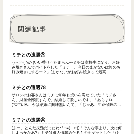
関連記事
ミチとの遭遇㉓
うへ〰️( ◜ω◝ )いい香り〰️たまらん〰️ミチは高校生になり、お好
み焼きさんでバイトをした「ミチー、今日のまかないは何のお
好み焼きにするー？」(まかないがお好み焼きって最高
(∩¯▽¯∩)ᰔᩚｳﾍﾍ)そんなある日、ミチはバイトを無断で休ん...
ミチとの遭遇78
サロンのお客さんはミチに何年も想いを寄せていた「ミチさ
ん、財産全部渡すんで、結婚して欲しいです」「あらまꉂꉂ
(ᵔᗜᵔ*)､私、今は結婚に興味無いんで」「じゃあ、生命保険の受
け取りをミチさんに変えます」「あらまwありがとうございま
すw」「ミチ...
ミチとの遭遇㉞
(ふー、とんだ災難だったわ･*･:≡( ε:))「そんな事より、次は何
しよっかなあ?」ミチは求人情報紙たるものをゲットした「ひ