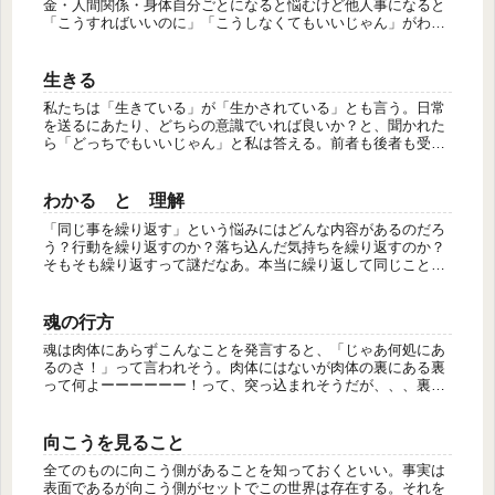
金・人間関係・身体自分ごとになると悩むけど他人事になると
「こうすればいいのに」「こうしなくてもいいじゃん」がわか
るのは何故か？を考えたら、自分ごとも解決しやすいよねそも
そも、宇宙からした...
生きる
私たちは「生きている」が「生かされている」とも言う。日常
を送るにあたり、どちらの意識でいれば良いか？と、聞かれた
ら「どっちでもいいじゃん」と私は答える。前者も後者も受け
身だが、後者の方が何者かに感謝して生きているようで、良い
ように感じる。感...
わかる と 理解
「同じ事を繰り返す」という悩みにはどんな内容があるのだろ
う？行動を繰り返すのか？落ち込んだ気持ちを繰り返すのか？
そもそも繰り返すって謎だなあ。本当に繰り返して同じことを
しているのだろうか？ほんとかなあ？だったら稀に見る行動力
の持ち主だから悩...
魂の行方
魂は肉体にあらずこんなことを発言すると、「じゃあ何処にあ
るのさ！」って言われそう。肉体にはないが肉体の裏にある裏
って何よーーーーーー！って、突っ込まれそうだが、、、裏っ
て表現以外だと、実際に主となる場所って事まあその場所を宇
宙とか源とか星と...
向こうを見ること
全てのものに向こう側があることを知っておくといい。事実は
表面であるが向こう側がセットでこの世界は存在する。それを